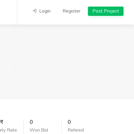
Login
Register
Post Project
0
0
rly Rate
Won Bid
Rehired