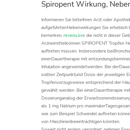
Spiropent Wirkung, Nebe
Informieren Sie bitteIhren Arzt oder Apothe
aufgeführtenNebenwirkungen Sie erheblich
bemerken,
revenu.live
die nicht in dieser G
Arzneimittelkönnen SPIROPENT Tropfen Neb
auftreten müssen. Insbesondere beiBronchi
einerDauertherapie mit entzündungshemmend
Inhalation angewendetwerden. Bei derDau
sollten Zeitpunktund Dosis der jeweilige
Tropfenvorzugsweise entsprechend der Häu
gewählt werden. Bei einerDauertherapie m
Dosierunganalog der Erwachsenendosierung 
als 1 mg Natrium pro maximalerTagesgesamt
wie zum Beispiel Schwindel auftreten könn
von Maschinenbeeinträchtigen könnten.
Soweit nicht anders verordnet, nehmen Erw