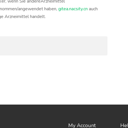
ker, wenn Sie andereArzneimittel
genommen/angewendet haben,
gitea.nacsity.cn
auch
ge Arzneimittel handelt.
My Account
Hel