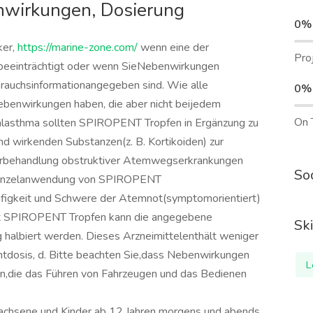
nwirkungen, Dosierung
0%
ker,
https://marine-zone.com/
wenn eine der
Pro
 beeinträchtigt oder wenn SieNebenwirkungen
ebrauchsinformationangegeben sind. Wie alle
0%
enwirkungen haben, die aber nicht beijedem
On 
alasthma sollten SPIROPENT Tropfen in Ergänzung zu
 wirkenden Substanzen(z. B. Kortikoiden) zur
erbehandlung obstruktiver Atemwegserkrankungen
Soc
n Einzelanwendung von SPIROPENT
figkeit und Schwere der Atemnot(symptomorientiert)
it SPIROPENT Tropfen kann die angegebene
Ski
halbiert werden. Dieses Arzneimittelenthält weniger
dosis, d. Bitte beachten Sie,dass Nebenwirkungen
L
en,die das Führen von Fahrzeugen und das Bedienen
achsene und Kinder ab 12 Jahren morgens und abends