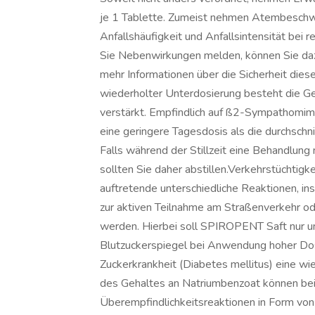
je 1 Tablette. Zumeist nehmen Atembesch
Anfallshäufigkeit und Anfallsintensität b
Sie Nebenwirkungen melden, können Sie da
mehr Informationen über die Sicherheit dies
wiederholter Unterdosierung besteht die Ge
verstärkt. Empfindlich auf ß2-Sympathomime
eine geringere Tagesdosis als die durchschni
Falls während der Stillzeit eine Behandlung
sollten Sie daher abstillen.Verkehrstüchtig
auftretende unterschiedliche Reaktionen, in
zur aktiven Teilnahme am Straßenverkehr o
werden. Hierbei soll SPIROPENT Saft nur u
Blutzuckerspiegel bei Anwendung hoher Dose
Zuckerkrankheit (Diabetes mellitus) eine wi
des Gehaltes an Natriumbenzoat können bei
Überempfindlichkeitsreaktionen in Form vo