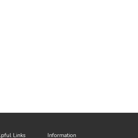
pful Links
Information