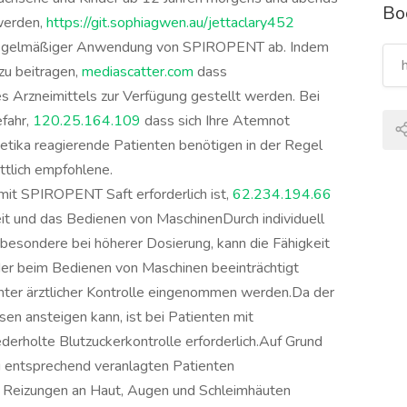
Bo
werden,
https://git.sophiagwen.au/jettaclary452
ei regelmäßiger Anwendung von SPIROPENT ab. Indem
zu beitragen,
mediascatter.com
dass
es Arzneimittels zur Verfügung gestellt werden. Bei
fahr,
120.25.164.109
dass sich Ihre Atemnot
tika reagierende Patienten benötigen in der Regel
ttlich empfohlene.
 mit SPIROPENT Saft erforderlich ist,
62.234.194.66
keit und das Bedienen von MaschinenDurch individuell
sbesondere bei höherer Dosierung, kann die Fähigkeit
der beim Bedienen von Maschinen beeinträchtigt
nter ärztlicher Kontrolle eingenommen werden.Da der
n ansteigen kann, ist bei Patienten mit
ederholte Blutzuckerkontrolle erforderlich.Auf Grund
 entsprechend veranlagten Patienten
n Reizungen an Haut, Augen und Schleimhäuten