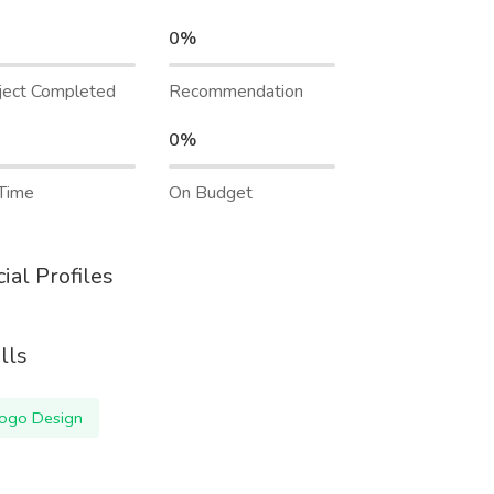
0%
ject Completed
Recommendation
0%
Time
On Budget
ial Profiles
lls
ogo Design