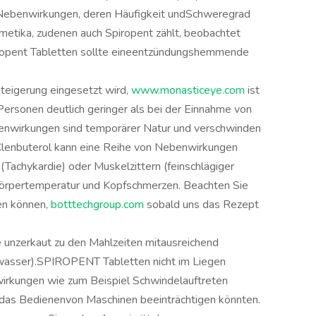
 Nebenwirkungen, deren Häufigkeit undSchweregrad
etika, zudenen auch Spiropent zählt, beobachtet
iropent Tabletten sollte eineentzündungshemmende
teigerung eingesetzt wird,
www.monasticeye.com
ist
rsonen deutlich geringer als bei der Einnahme von
enwirkungen sind temporärer Natur und verschwinden
 Clenbuterol kann eine Reihe von Nebenwirkungen
(Tachykardie) oder Muskelzittern (feinschlägiger
 Körpertemperatur und Kopfschmerzen. Beachten Sie
den können,
botttechgroup.com
sobald uns das Rezept
unzerkaut zu den Mahlzeiten mitausreichend
nkwasser).SPIROPENT Tabletten nicht im Liegen
irkungen wie zum Beispiel Schwindelauftreten
 das Bedienenvon Maschinen beeinträchtigen könnten.