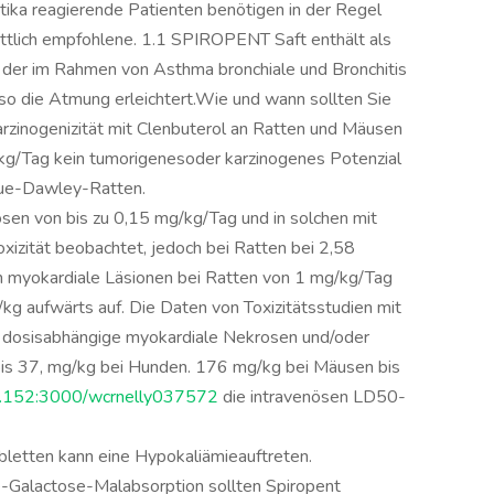
ika reagierende Patienten benötigen in der Regel
ittlich empfohlene. 1.1 SPIROPENT Saft enthält als
der im Rahmen von Asthma bronchiale und Bronchitis
o die Atmung erleichtert.Wie und wann sollten Sie
inogenizität mit Clenbuterol an Ratten und Mäusen
/kg/Tag kein tumorigenesoder karzinogenes Potenzial
gue-Dawley-Ratten.
osen von bis zu 0,15 mg/kg/Tag und in solchen mit
xizität beobachtet, jedoch bei Ratten bei 2,58
n myokardiale Läsionen bei Ratten von 1 mg/kg/Tag
kg aufwärts auf. Die Daten von Toxizitätsstudien mit
 dosisabhängige myokardiale Nekrosen und/oder
bis 37, mg/kg bei Hunden. 176 mg/kg bei Mäusen bis
0.152:3000/wcrnelly037572
die intravenösen LD50-
bletten kann eine Hypokaliämieauftreten.
-Galactose-Malabsorption sollten Spiropent