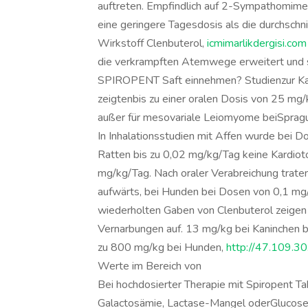
auftreten. Empfindlich auf 2-Sympathomimet
eine geringere Tagesdosis als die durchschn
Wirkstoff Clenbuterol,
icmimarlikdergisi.com
die verkrampften Atemwege erweitert und s
SPIROPENT Saft einnehmen? Studienzur Karz
zeigtenbis zu einer oralen Dosis von 25 mg
außer für mesovariale Leiomyome beiSpra
In Inhalationsstudien mit Affen wurde bei D
Ratten bis zu 0,02 mg/kg/Tag keine Kardioto
mg/kg/Tag. Nach oraler Verabreichung trate
aufwärts, bei Hunden bei Dosen von 0,1 mg/
wiederholten Gaben von Clenbuterol zeigen
Vernarbungen auf. 13 mg/kg bei Kaninchen 
zu 800 mg/kg bei Hunden,
http://47.109.3
Werte im Bereich von
Bei hochdosierter Therapie mit Spiropent Ta
Galactosämie, Lactase-Mangel oderGlucose