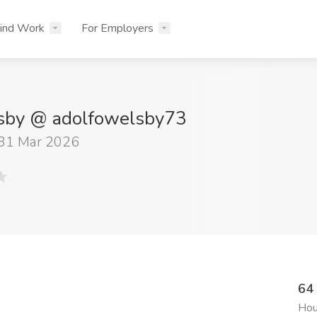
ind Work
For Employers
sby @ adolfowelsby73
 31 Mar 2026
64 ₹
Hou