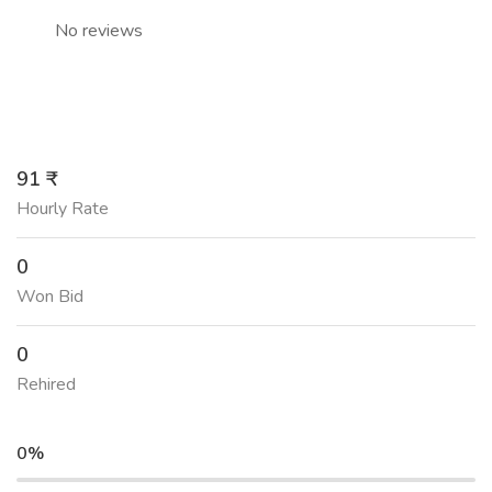
No reviews
91 ₹
Hourly Rate
0
Won Bid
0
Rehired
0%