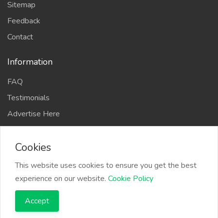
Sitemap
Feedback
Contact
Information
FAQ
Testimonials
Advertise Here
Cookies
This website uses cookies to ensure you get the best
2025 SkillRizen.com, Hrizen Techno Services (OPC) Private
experience on our website.
Cookie Policy
Limited. All right reserved
Accept